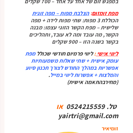
במפגש זום של אחד על אחד – 700 שקלים
מפת זומזום
:
הצלבת מפות – מפה
זוגית
הכוללת 3 מפות: שתי מפות לידה + מפה
שלישית – מפת הקשר הזוגי עצמו: מבנה
הקשר, מה עובד ומה לא עובד, ותהליכים
בקשר בשנה הזו – 900 שקלים
ליווי אישי
:
ליווי פרמיום חודשי שכולל
מפת
עומק אישית + שתי שאלות משמעותיות
אפשריות במהלך החודש לצורך תכנון סיוע
והמלצות + אפשרות ליווי במייל
.
(מחירבהתאמה אישית)
טל. 0524215559
או
yairtri@gmail.com
זומיאיר