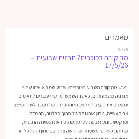
ים
05.04
רה בכוכבים? תחזית שבועית –
17
למאי 26
קורה השבוע בכוכבים? שבוע שמביא איתו שינויי
תחזית שבועית • 5/26
משמעותיים, כאשר השמש ומרקורי עוברים לתאומים
מעבר מרקורי כ
את הקצב המחשבתי והחברתי. מרס עובר לשור ומייצב
מרקורי מטלה ל
ה, מכוון אותנו לפעול מתוך סבלנות, התמדה
אימפולסיבית לח
. ונוס נכנסת לסרטן ומרככת את האווירה הרגשית,
מילים נבחרות 
רים ומשפחה ומדגישה צורך בביטחון רגשי. פלוטו
והתקשורת הופכ