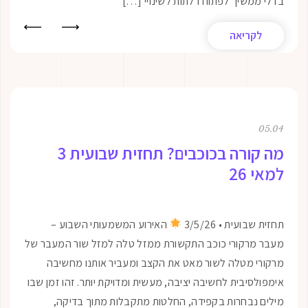
יך לפתוח דלתות לשינויי […]
הקרקעית של ש
יאה
לקריאה
01.18
מה קורה בכוכבים? תחזית שבועית 3
לינואר 26
ת • 3/5/26
האירוע המשמעותי השבוע –
קורי כוכב התקשורת ממזל טלה למזל שור המעבר של
בינואר — שבוע 
מטלה לשור מאט את הקצב ומעביר אותנו מחשיבה
שמרגיש כמו מעב
בית לחשיבה יציבה, מעשית ומדויקת יותר. זהו זמן שבו
גדי–דלי–דגים–
בחרות בקפידה, החלטות מתקבלות מתוך בדיקה,
עוברת להתעורר