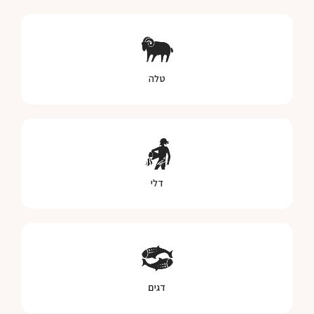
טלה
דלי
דגים