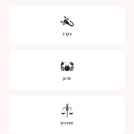
עקרב
סרטן
מאזניים