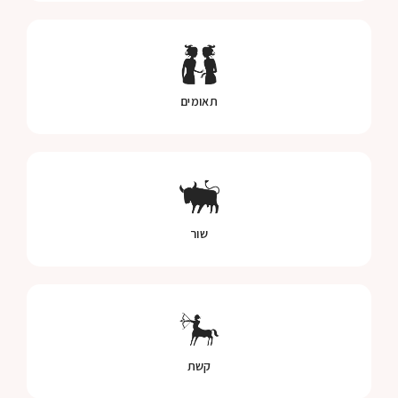
תאומים
שור
קשת