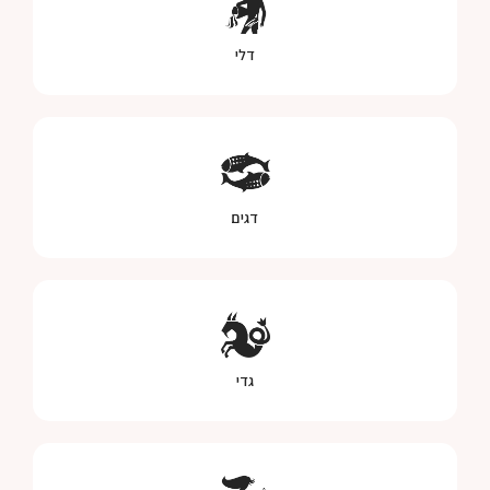
דלי
דגים
גדי