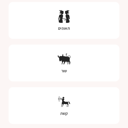
תאומים
שור
קשת