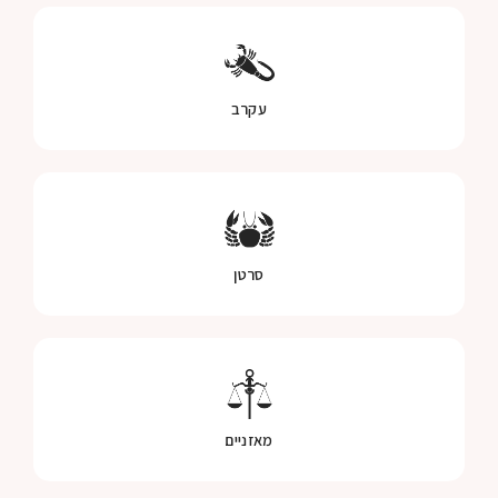
עקרב
סרטן
מאזניים