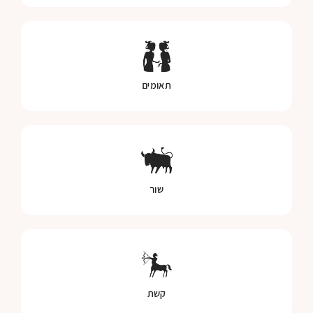
תאומים
שור
קשת