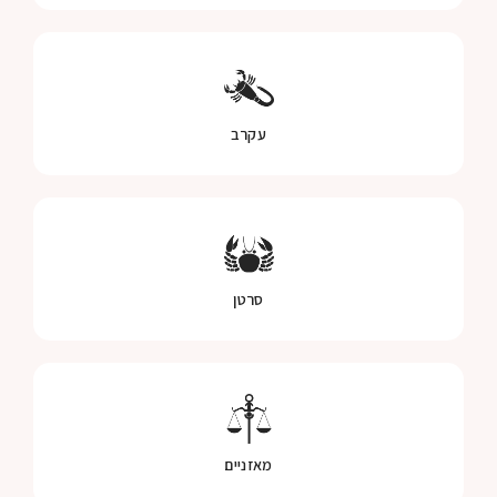
עקרב
סרטן
מאזניים