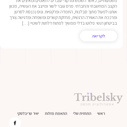
משמעותיים, כאשר השמש ומרקורי עוברים לתאומים ומאיצים את
הקצב המחשבתי והחברתי. מרס עובר לשור ומייצב את העשייה, מכוון
אותנו לפעול מתוך סבלנות, התמדה ופרקטיות. ונוס נכנסת לסרטן
ומרככת את האווירה הרגשית, מחזקת קשרים ומשפחה ומדגישה צורך
בביטחון רגשי. פלוטו בדלי ממשיך לפתוח דלתות לשינויי […]
לקריאה
אסטרולוגיה חכמה
ראשי
התחזית שלי
התאמת מזלות
יאיר טריבלסקי