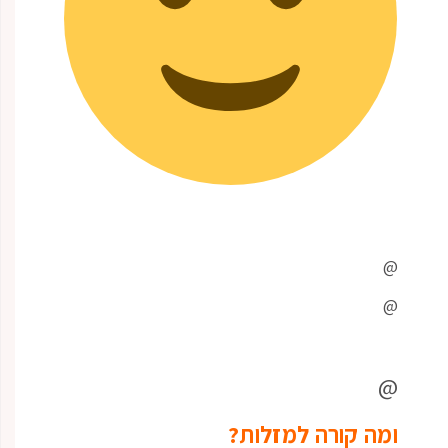
@
@
@
ומה קורה למזלות?