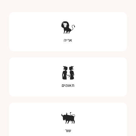
אריה
תאומים
שור