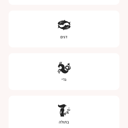
דגים
גדי
בתולה