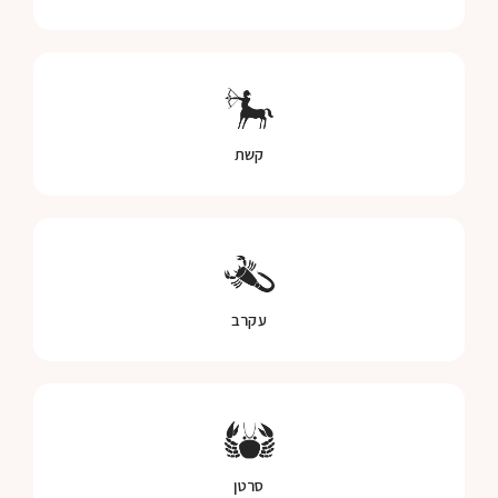
קשת
עקרב
סרטן