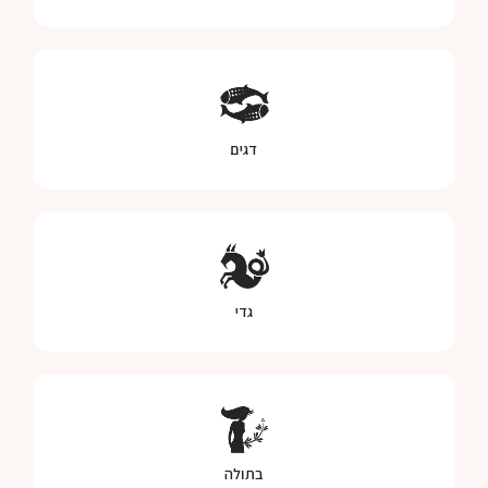
דגים
גדי
בתולה