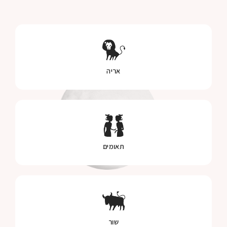
אריה
תאומים
שור