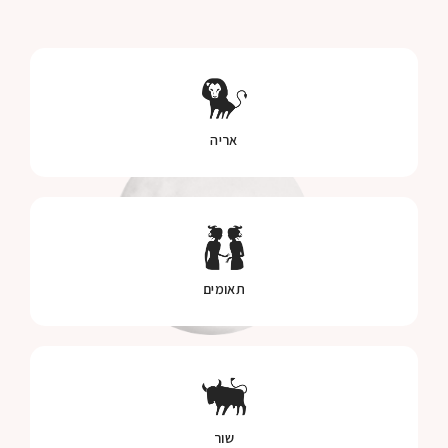
אריה
תאומים
שור