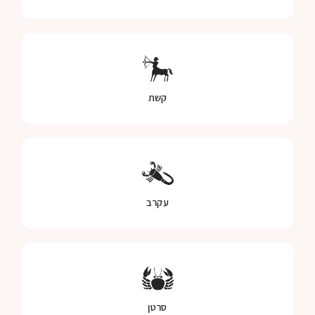
קשת
עקרב
סרטן