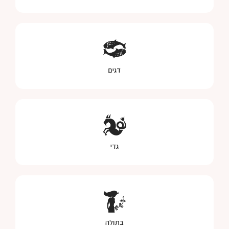
דגים
גדי
בתולה