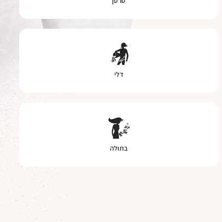
סרטן
דלי
בתולה