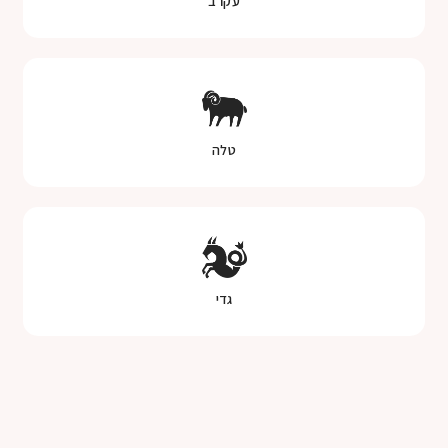
עקרב
טלה
גדי