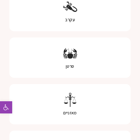
עקרב
סרטן
פתח 
מאזניים