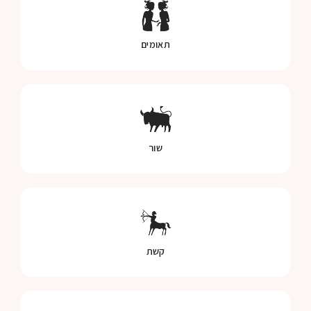
תאומים
שור
קשת