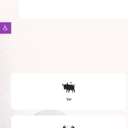
פתח 
שור