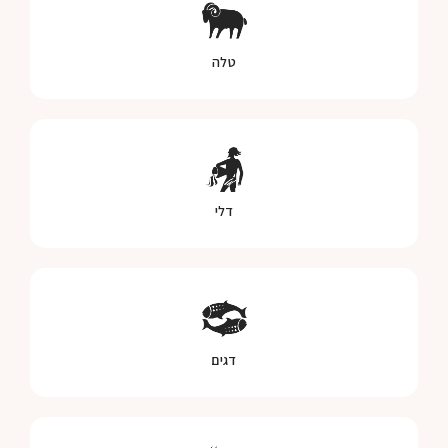
טלה
דלי
דגים