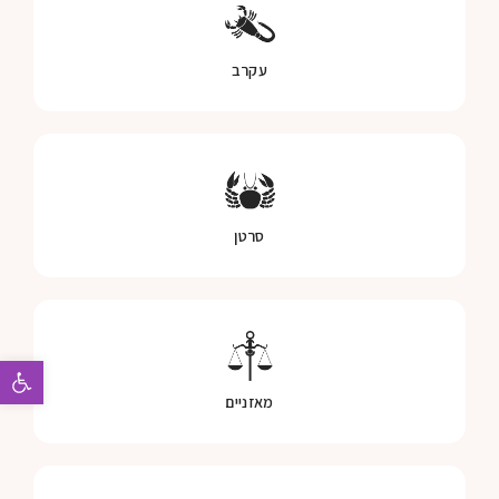
עקרב
סרטן
פתח 
מאזניים