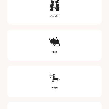
תאומים
שור
קשת