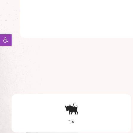
פתח 
שור