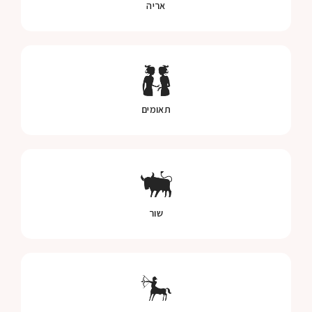
אריה
תאומים
שור