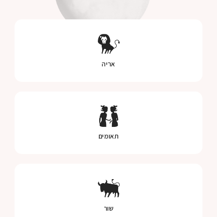
אריה
תאומים
שור