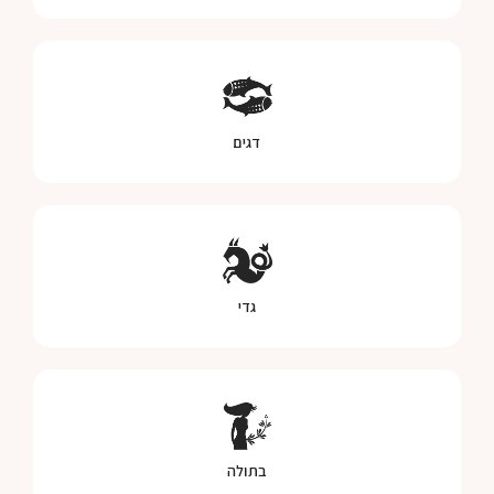
דגים
גדי
בתולה