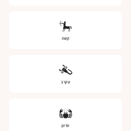
קשת
עקרב
סרטן