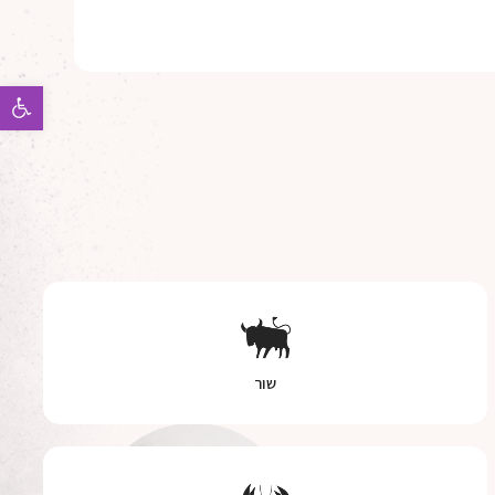
פתח 
שור