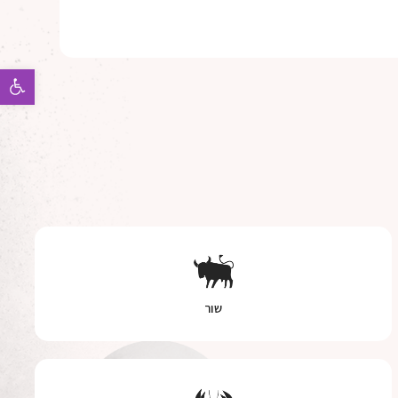
פתח 
שור