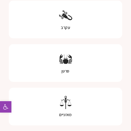
עקרב
סרטן
פתח 
מאזניים