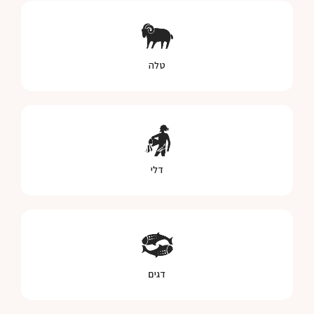
טלה
דלי
דגים