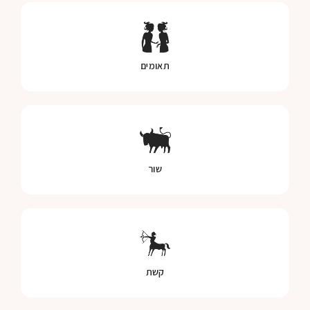
תאומים
שור
קשת