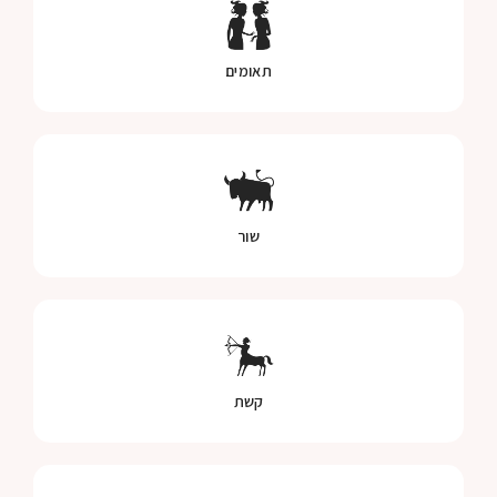
תאומים
שור
קשת