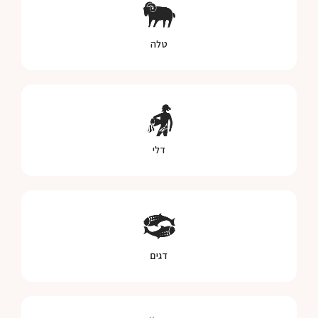
טלה
דלי
דגים