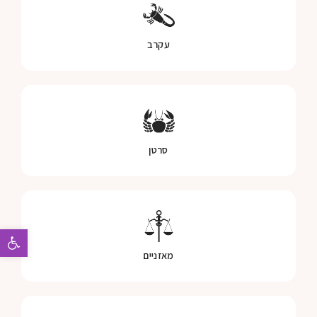
עקרב
סרטן
פתח 
מאזניים