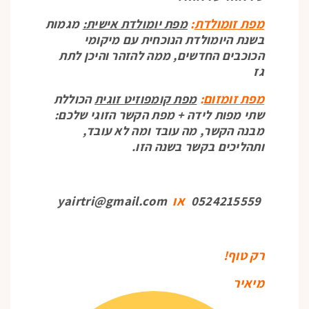
מפת זומולדת
:
מפת יומולדת אישית:
מגמות
בשנת היומולדת הנוכחית עם מיקומי
הכוכבים החדשים, ממה להזהר והיכן לתת
גז
מפת זומזום
:
מפת קומפוזיט זוגית
הכוללת
שתי מפות לידה + מפת הקשר הזוגי שלכם:
מבנה הקשר, מה עובד ומה לא עובד,
ותהליכים בקשר בשנה הזו.
0524215559
או
yairtri@gmail.com
רק טוף!
מיאיר