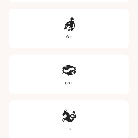
דלי
דגים
גדי