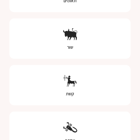
תאומים
שור
קשת