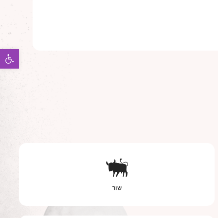
פתח 
שור