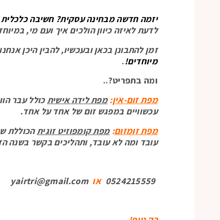
יזמה חדשה מבחינה עסקית? חשיבה כלכלית מ
לדעת לאיזה כיוון הולכים איך ועם מי, במיו
זמן להתבונן בכאן ובעכשיו, להבין היכן אנחנ
מיוחדים!
.
ומה בתפריט?..
מפת זום-אין
:
מפת לידה אישית
כולל עבר הוו
עכשוויים במפגש זום של אחד על אחד.
מפת זומזום
:
מפת קומפוזיט זוגית
הכוללת שת
עובד ומה לא עובד, ותהליכים בקשר בשנה הז
0524215559
או
yairtri@gmail.com
רק טוף!