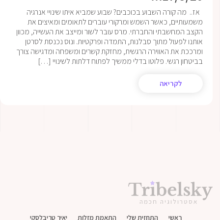
אז.. מה קורה השבוע בכוכבים? שבוע שמביא איתו שינויי אנרגיה
משמעותיים, כאשר השמש ומרקורי עוברים לתאומים ומאיצים את
הקצב המחשבתי והחברתי. מרס עובר לשור ומייצב את העשייה, מכוון
אותנו לפעול מתוך סבלנות, התמדה ופרקטיות. ונוס נכנסת לסרטן
ומרככת את האווירה הרגשית, מחזקת קשרים ומשפחה ומדגישה צורך
בביטחון רגשי. פלוטו בדלי ממשיך לפתוח דלתות לשינויי […]
לקריאה
אסטרולוגיה חכמה
ראשי
התחזית שלי
התאמת מזלות
יאיר טריבלסקי