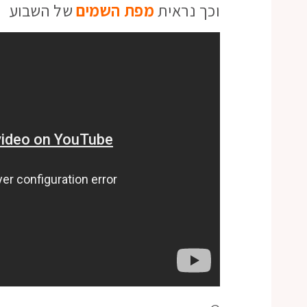
וכך נראית
מפת השמים
של השבוע