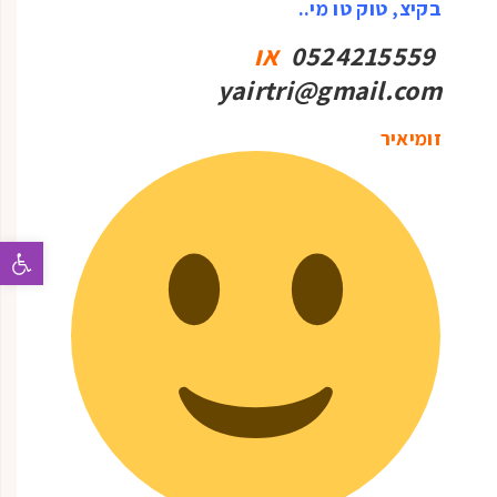
בקיצ, טוק טו מי..
0524215559
או
yairtri@gmail.com
זומיאיר
פתח 