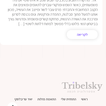
אז.. מה קורה השבוע בכוכבים? שבוע שמביא איתו שינויי אנרגיה
משמעותיים, כאשר השמש ומרקורי עוברים לתאומים ומאיצים את
הקצב המחשבתי והחברתי. מרס עובר לשור ומייצב את העשייה, מכוון
אותנו לפעול מתוך סבלנות, התמדה ופרקטיות. ונוס נכנסת לסרטן
ומרככת את האווירה הרגשית, מחזקת קשרים ומשפחה ומדגישה צורך
בביטחון רגשי. פלוטו בדלי ממשיך לפתוח דלתות לשינויי […]
לקריאה
אסטרולוגיה חכמה
ראשי
התחזית שלי
התאמת מזלות
יאיר טריבלסקי