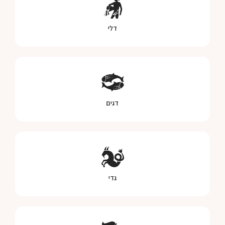
דלי
דגים
גדי