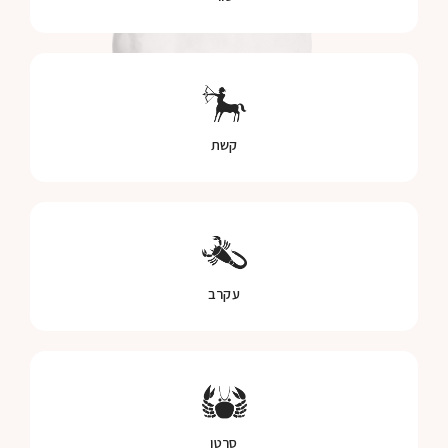
קשת
עקרב
סרטן