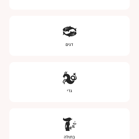
דגים
גדי
בתולה