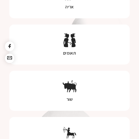
אריה
תאומים
שור