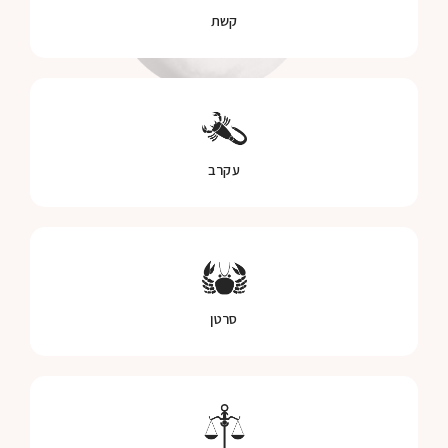
קשת
עקרב
סרטן