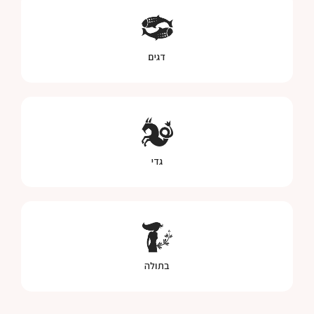
דגים
גדי
בתולה