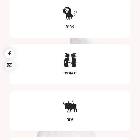
אריה
תאומים
שור