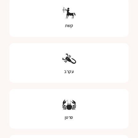
קשת
עקרב
סרטן