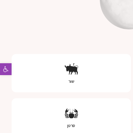
פתח 
שור
סרטן