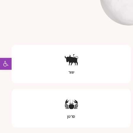
פתח 
שור
סרטן