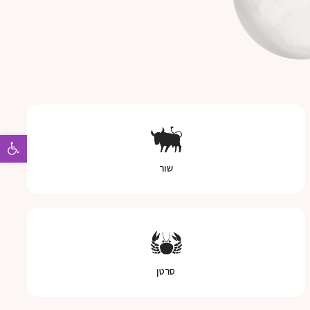
פתח 
שור
סרטן