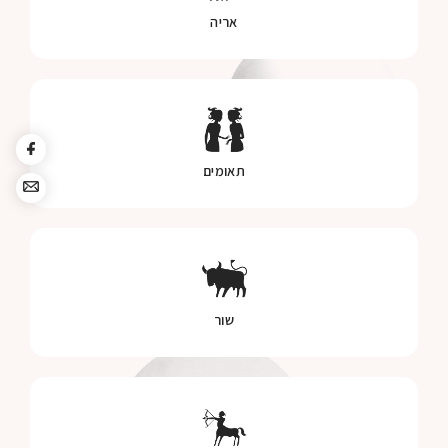
אריה
תאומים
שור