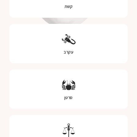
קשת
עקרב
סרטן