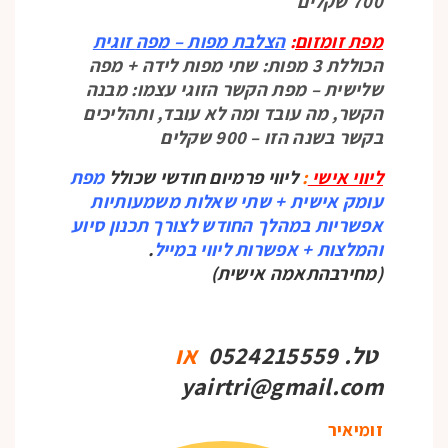
700 שקלים
מפת זומזום
:
הצלבת מפות – מפה
זוגית
הכוללת 3 מפות: שתי מפות לידה + מפה
שלישית – מפת הקשר הזוגי עצמו: מבנה
הקשר, מה עובד ומה לא עובד, ותהליכים
בקשר בשנה הזו – 900 שקלים
ליווי אישי
:
ליווי פרמיום חודשי שכולל
מפת
עומק אישית + שתי שאלות משמעותיות
אפשריות במהלך החודש לצורך תכנון סיוע
והמלצות + אפשרות ליווי במייל
.
(מחירבהתאמה אישית)
טל. 0524215559
או
yairtri@gmail.com
זומיאיר