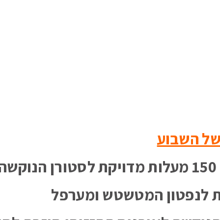
של השבוע
ה
ת לנפטון המטשטש ומערפל