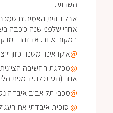
השבוע.
אבל הזוית האמיתית שמכני
אחרי שלפני שנה כיכבה בשמ
במקום אחר. אז זהו – מרקור
@
אוקראינה משנה כיוון וי
@
מפלגת החשיבה הציונית
אחר (הסתכלתי במפת הליד
@
מכבי תל אביב איבדה נק
@
סופית איבדתי את העגיל 