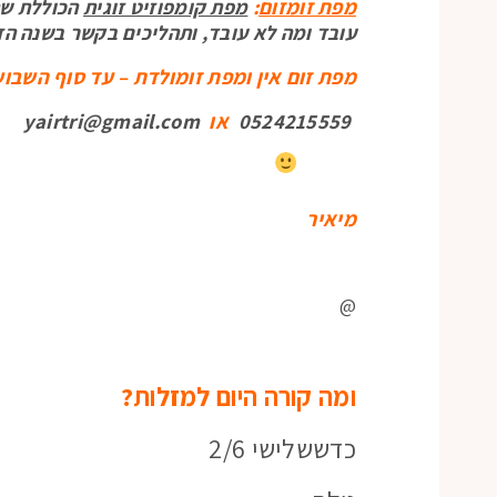
מפת זומזום
:
מפת קומפוזיט זוגית
הכוללת שת
עובד ומה לא עובד, ותהליכים בקשר בשנה הז
מפת זום אין ומפת זומולדת – עד סוף השבוע – ה 30 למאי – ב מחיר קורונה – 400
0524215559
או
yairtri@gmail.com
מיאיר
@
ומה קורה היום למזלות?
כדששלישי 2/6