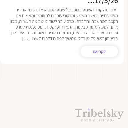
17/5/26...
אז.. מה קורה השבוע בכוכבים? שבוע שמביא איתו שינויי אנרגיה
משמעותיים, כאשר השמש ומרקורי עוברים לתאומים ומאיצים את
הקצב המחשבתי והחברתי. מרס עובר לשור ומייצב את העשייה, מכוון
אותנו לפעול מתוך סבלנות, התמדה ופרקטיות. ונוס נכנסת לסרטן
ומרככת את האווירה הרגשית, מחזקת קשרים ומשפחה ומדגישה צורך
בביטחון רגשי. פלוטו בדלי ממשיך לפתוח דלתות לשינויי […]
לקריאה
אסטרולוגיה חכמה