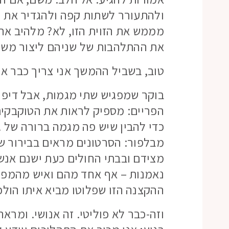
ולהתעורר לשתות קפה ולהגדיר את 
מממש את הזוית הזו, לא? מלהיב אח
את ההתלהבות של שניהם ליצור משהו
טוב, בשביל ההמשך אני צריך כבר את
בוקר שמפגיש שתי מגמות, אבל דיפ דא
הפריים: מספיק לראות את הטוקבקים
כדי להבין שיש פה מגמה ברורה של ג
מבלפור: הסרטונים מראים בבירור ש
מצידם ובבתי החולים כעת ישנם אנשי
נאמנות – אף אחד מהם ואיש מהמפג
ההקצנה הזו שפלוטו מביא איתו הולכ
וזה-כבר לא פוליטי. זה אנושי. ומרא