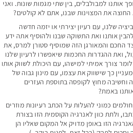
ך אותנו למבולבלים, בין שתי מגמות שונות. ואני
א החוצה את המצוינות שבנו, אתם לא קולטים?
יה שלנו, עם רעיון יצירתי או יזמה חדשה
הבין אותנו ואת התשוקה שבנו ולהוסיף אתה ידע
ד החכם והמאורגן הזה שמוסיף סטורן למרס, את
, ואת ההגדרות החכמות שיאפשרו לרעיון שלנו
כלומר צורך אמיתי למישהו, עם היכולת לשווק אותו
ומעניין כך שישווק את עצמו, עם מינון גבוה של
ה וחשיבה מחוץ לקופסה בתוספת העזרים
אותנו באמת?
הזמן לחולמים כמוני להעלות על הכתב רעיונות מוזרים
בו, ולתת כוון לאנרגיה הקוסמית הזו בצורת
נרגיה הזו באופן מדויק אל המקום שאליו הן
יסכים לפהק (בכל זאת, לפנות בוקר..)