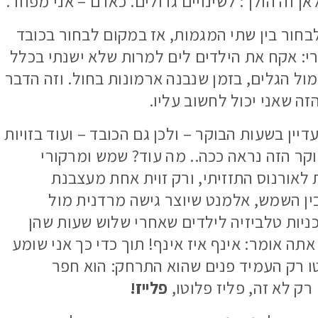
אן זה הולך: לשינויים גדולים. כאדם – אני מפחד.
לבחור בין שתי המגמות, אז במקום לבחור בכובד
י: אקח את הילדים לים למרות שלא ישנתי בכלל
ול הגלים, בזמן שנבנה ארמונות בחול. וזה הדבר
זה שאני יכול לחשוב עליו.
יין בשעות הבוקר – ולכן גם הכובד – ועוד בזויות
קר הזה נראה ככה.. מה עוד? שמש ומרקורי
 לאורנוס התזזיתי, ורק זוית אחת מעצבנת
בין השמש, אלמנט שיוצר גישה מרדנית מול
כניות טלביזיה לילדים שאחרי שלוש שעות שהן
ה אומר: אינף איז אינף! תוך כדי כך אני שומע
ו רק העמיד פנים שהוא התרחק: הוא חפר
ק לא זה, פליז פלוטו,
פלייז!