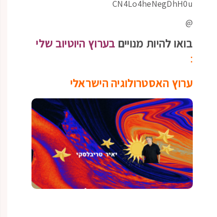
CN4Lo4heNegDhH0u
@
בואו להיות מנויים
בערוץ היוטיוב שלי
:
ערוץ האסטרולוגיה הישראלי